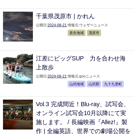
千葉県茂原市 | かれん
公開日:
2024-08-21
情報元:
ウェザーニュース
長生地域
茂原市
江差にビッグSUP 力を合わせ海
上散歩
公開日:
2024-08-21
情報元:
gooニュース
山武地域
山武郡
九十九里町
Vol.3 完成間近！Blu-ray、試写会、
オンライン試写会10月以降にて実
施します。 / 長編映画『Allez!』製
作 | 全編英語、世界での劇場公開を