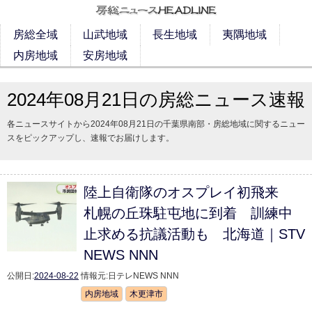
房総全域
山武地域
長生地域
夷隅地域
内房地域
安房地域
2024年08月21日の房総ニュース速報
各ニュースサイトから2024年08月21日の千葉県南部・房総地域に関するニュー
スをピックアップし、速報でお届けします。
陸上自衛隊のオスプレイ初飛来
札幌の丘珠駐屯地に到着 訓練中
止求める抗議活動も 北海道｜STV
NEWS NNN
公開日:
2024-08-22
情報元:
日テレNEWS NNN
内房地域
木更津市