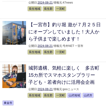
公開日:
2024-08-21
情報元:
47news
長生地域
長生郡
一宮町
【一宮市】釣り堀 遊が７月２５日
にオープンしていました！大人か
ら子供まで楽しめます！
公開日:
2024-08-21
情報元:
号外NET 一宮市
長生地域
長生郡
一宮町
城郭遺構、気軽に楽しく 多古町
15カ所でスマホスタンプラリー
子ども・若者向けに活用会企画
公開日:
2024-08-21
情報元:
gooニュース
長生地域
長生郡
一宮町
山武地域
山武市
東金市