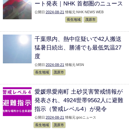
ート発表｜NHK 首都圏のニュース
公開日:
2024-08-21
情報元:
NHK NEWS WEB
長生地域
茂原市
千葉県内、熱中症疑いで42人搬送
猛暑日続出、勝浦でも最低気温27
度
公開日:
2024-08-21
情報元:
MSN
長生地域
茂原市
愛媛県愛南町 土砂災害警戒情報が
発表され、4924世帯9562人に避難
指示（警戒レベル4）が発令
公開日:
2024-08-21
情報元:
gooニュース
長生地域
茂原市