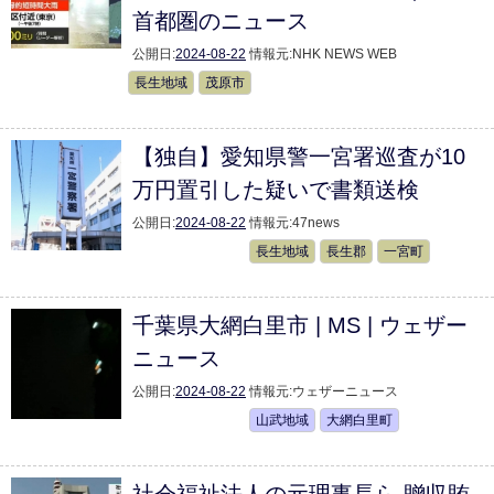
首都圏のニュース
公開日:
2024-08-22
情報元:
NHK NEWS WEB
長生地域
茂原市
【独自】愛知県警一宮署巡査が10
万円置引した疑いで書類送検
公開日:
2024-08-22
情報元:
47news
長生地域
長生郡
一宮町
千葉県大網白里市 | MS | ウェザー
ニュース
公開日:
2024-08-22
情報元:
ウェザーニュース
山武地域
大網白里町