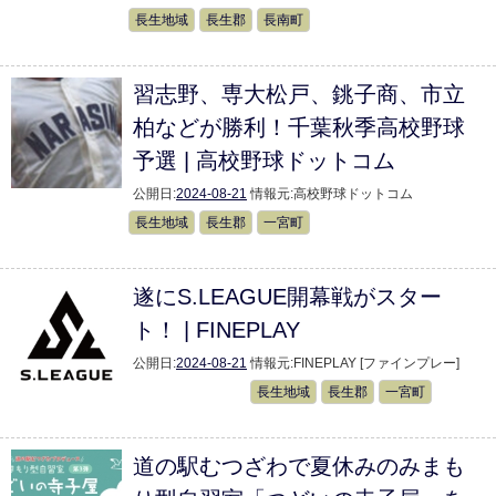
長生地域
長生郡
長南町
習志野、専大松戸、銚子商、市立
柏などが勝利！千葉秋季高校野球
予選 | 高校野球ドットコム
公開日:
2024-08-21
情報元:
高校野球ドットコム
長生地域
長生郡
一宮町
遂にS.LEAGUE開幕戦がスター
ト！ | FINEPLAY
公開日:
2024-08-21
情報元:
FINEPLAY [ファインプレー]
長生地域
長生郡
一宮町
道の駅むつざわで夏休みのみまも