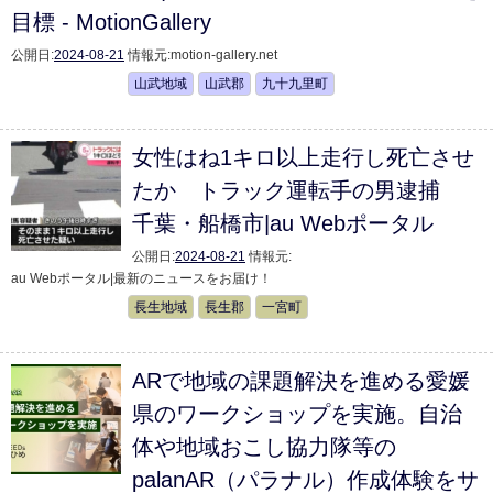
目標 - MotionGallery
公開日:
2024-08-21
情報元:
motion-gallery.net
山武地域
山武郡
九十九里町
女性はね1キロ以上走行し死亡させ
たか トラック運転手の男逮捕
千葉・船橋市|au Webポータル
公開日:
2024-08-21
情報元:
au Webポータル|最新のニュースをお届け！
長生地域
長生郡
一宮町
ARで地域の課題解決を進める愛媛
県のワークショップを実施。自治
体や地域おこし協力隊等の
palanAR（パラナル）作成体験をサ