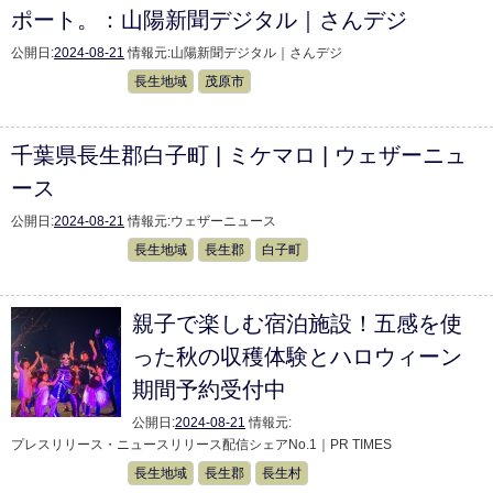
ポート。：山陽新聞デジタル｜さんデジ
公開日:
2024-08-21
情報元:
山陽新聞デジタル｜さんデジ
長生地域
茂原市
千葉県長生郡白子町 | ミケマロ | ウェザーニュ
ース
公開日:
2024-08-21
情報元:
ウェザーニュース
長生地域
長生郡
白子町
親子で楽しむ宿泊施設！五感を使
った秋の収穫体験とハロウィーン
期間予約受付中
公開日:
2024-08-21
情報元:
プレスリリース・ニュースリリース配信シェアNo.1｜PR TIMES
長生地域
長生郡
長生村