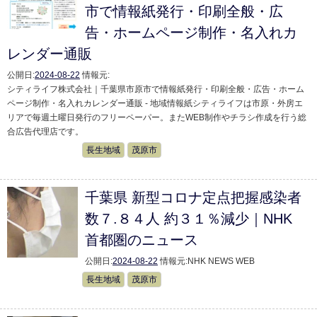
市で情報紙発行・印刷全般・広
告・ホームページ制作・名入れカ
レンダー通販
公開日:
2024-08-22
情報元:
シティライフ株式会社｜千葉県市原市で情報紙発行・印刷全般・広告・ホーム
ページ制作・名入れカレンダー通販 - 地域情報紙シティライフは市原・外房エ
リアで毎週土曜日発行のフリーペーパー。またWEB制作やチラシ作成を行う総
合広告代理店です。
長生地域
茂原市
千葉県 新型コロナ定点把握感染者
数７.８４人 約３１％減少｜NHK
首都圏のニュース
公開日:
2024-08-22
情報元:
NHK NEWS WEB
長生地域
茂原市