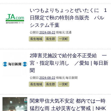
いつもよりちょっとぜいたくに 1
日限定で秋の特別弁当販売 パル
システム千葉
公開日:
2024-08-22
情報元:
流通
長生地域
長生郡
一宮町
2障害児施設で給付金不正受給 一
宮・指定取り消し ／愛知 | 毎日新
聞
公開日:
2024-08-22
情報元:
毎日新聞
長生地域
長生郡
一宮町
関東甲信大気不安定 都内では一時
猛烈な雨 土砂災害など警戒｜NHK