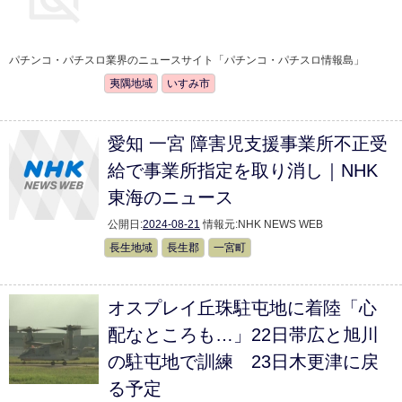
パチンコ・パチスロ業界のニュースサイト「パチンコ・パチスロ情報島」
夷隅地域
いすみ市
愛知 一宮 障害児支援事業所不正受
給で事業所指定を取り消し｜NHK
東海のニュース
公開日:
2024-08-21
情報元:
NHK NEWS WEB
長生地域
長生郡
一宮町
オスプレイ丘珠駐屯地に着陸「心
配なところも…」22日帯広と旭川
の駐屯地で訓練 23日木更津に戻
る予定