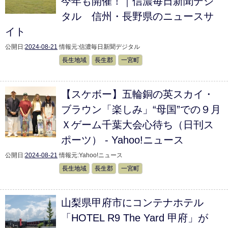
今年も開催！｜信濃毎日新聞デジ
タル 信州・長野県のニュースサ
イト
公開日:
2024-08-21
情報元:
信濃毎日新聞デジタル
長生地域
長生郡
一宮町
【スケボー】五輪銅の英スカイ・
ブラウン「楽しみ」“母国”での９月
Ｘゲーム千葉大会心待ち（日刊ス
ポーツ） - Yahoo!ニュース
公開日:
2024-08-21
情報元:
Yahoo!ニュース
長生地域
長生郡
一宮町
山梨県甲府市にコンテナホテル
「HOTEL R9 The Yard 甲府」が