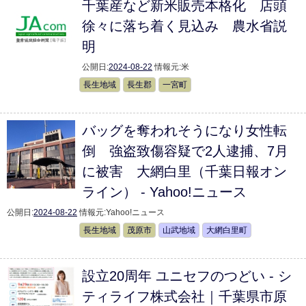
千葉産など新米販売本格化 店頭
徐々に落ち着く見込み 農水省説
明
公開日:
2024-08-22
情報元:
米
長生地域
長生郡
一宮町
バッグを奪われそうになり女性転
倒 強盗致傷容疑で2人逮捕、7月
に被害 大網白里（千葉日報オン
ライン） - Yahoo!ニュース
公開日:
2024-08-22
情報元:
Yahoo!ニュース
長生地域
茂原市
山武地域
大網白里町
設立20周年 ユニセフのつどい - シ
ティライフ株式会社｜千葉県市原