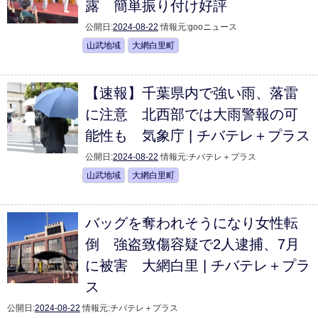
露 簡単振り付け好評
公開日:
2024-08-22
情報元:
gooニュース
山武地域
大網白里町
【速報】千葉県内で強い雨、落雷
に注意 北西部では大雨警報の可
能性も 気象庁 | チバテレ＋プラス
公開日:
2024-08-22
情報元:
チバテレ＋プラス
山武地域
大網白里町
バッグを奪われそうになり女性転
倒 強盗致傷容疑で2人逮捕、7月
に被害 大網白里 | チバテレ＋プラ
ス
公開日:
2024-08-22
情報元:
チバテレ＋プラス