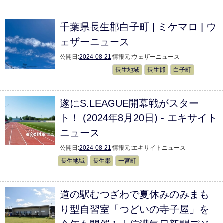
千葉県長生郡白子町 | ミケマロ | ウ
ェザーニュース
公開日:
2024-08-21
情報元:
ウェザーニュース
長生地域
長生郡
白子町
遂にS.LEAGUE開幕戦がスター
ト！ (2024年8月20日) - エキサイト
ニュース
公開日:
2024-08-21
情報元:
エキサイトニュース
長生地域
長生郡
一宮町
道の駅むつざわで夏休みのみまも
り型自習室「つどいの寺子屋」を