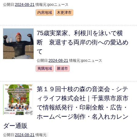
公開日:
2024-08-21
情報元:
gooニュース
内房地域
木更津市
75歳実業家、利根川を泳いで横
断 衰退する両岸の街への愛込め
て
公開日:
2024-08-21
情報元:
gooニュース
夷隅地域
勝浦市
第１９回十枝の森の音楽会 - シテ
ィライフ株式会社｜千葉県市原市
で情報紙発行・印刷全般・広告・
ホームページ制作・名入れカレン
ダー通販
公開日:
2024-08-21
情報元: