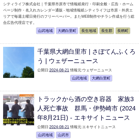
シティライフ株式会社｜千葉県市原市で情報紙発行・印刷全般・広告・ホーム
ページ制作・名入れカレンダー通販 - 地域情報紙シティライフは市原・外房エ
リアで毎週土曜日発行のフリーペーパー。またWEB制作やチラシ作成を行う総
合広告代理店です。
山武地域
大網白里町
長生地域
長生郡
長柄町
千葉県大網白里市 | さぼてんふくろ
う | ウェザーニュース
公開日:
2024-08-21
情報元:
ウェザーニュース
山武地域
大網白里町
トラックから酒の空き容器 家族3
人死亡事故 群馬・伊勢崎市 (2024
年8月21日) - エキサイトニュース
公開日:
2024-08-21
情報元:
エキサイトニュース
山武地域
山武市