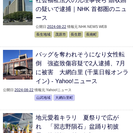
社会福祉法人の元理事長ら 贈収賄
の疑いで逮捕｜NHK 首都圏のニュ
ース
公開日:
2024-08-22
情報元:
NHK NEWS WEB
長生地域
茂原市
長生郡
長南町
バッグを奪われそうになり女性転
倒 強盗致傷容疑で2人逮捕、7月
に被害 大網白里 (千葉日報オンラ
イン) - Yahoo!ニュース
公開日:
2024-08-22
情報元:
Yahoo!ニュース
山武地域
大網白里町
地元愛着キラリ 夏祭りで広が
れ 「習志野隕石」盆踊り初披