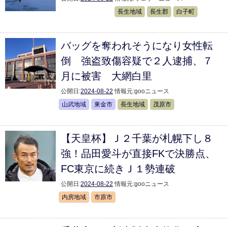
長生地域
長生郡
白子町
バッグを奪われそうになり女性転
倒 強盗致傷容疑で２人逮捕、７
月に被害 大網白里
公開日:
2024-08-22
情報元:
gooニュース
山武地域
東金市
長生地域
茂原市
【天皇杯】Ｊ２千葉が札幌下し８
強！品田愛斗が直接FKで決勝点、
FC東京に続きＪ１勢連破
公開日:
2024-08-22
情報元:
gooニュース
内房地域
市原市