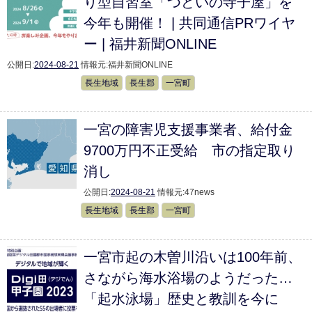
り型自習室「つどいの寺子屋」を
今年も開催！ | 共同通信PRワイヤ
ー | 福井新聞ONLINE
公開日:
2024-08-21
情報元:
福井新聞ONLINE
長生地域
長生郡
一宮町
一宮の障害児支援事業者、給付金
9700万円不正受給 市の指定取り
消し
公開日:
2024-08-21
情報元:
47news
長生地域
長生郡
一宮町
一宮市起の木曽川沿いは100年前、
さながら海水浴場のようだった…
「起水泳場」歴史と教訓を今に