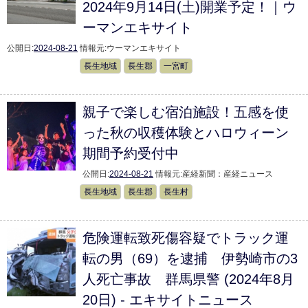
2024年9月14日(土)開業予定！｜ウ
ーマンエキサイト
公開日:
2024-08-21
情報元:
ウーマンエキサイト
長生地域
長生郡
一宮町
親子で楽しむ宿泊施設！五感を使
った秋の収穫体験とハロウィーン
期間予約受付中
公開日:
2024-08-21
情報元:
産経新聞：産経ニュース
長生地域
長生郡
長生村
危険運転致死傷容疑でトラック運
転の男（69）を逮捕 伊勢崎市の3
人死亡事故 群馬県警 (2024年8月
20日) - エキサイトニュース