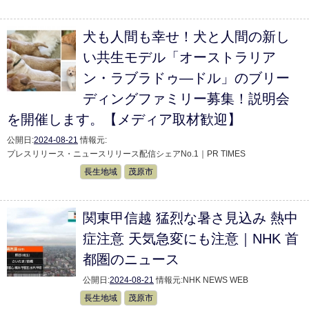
犬も人間も幸せ！犬と人間の新し
い共生モデル「オーストラリア
ン・ラブラドゥ―ドル」のブリー
ディングファミリー募集！説明会
を開催します。【メディア取材歓迎】
公開日:
2024-08-21
情報元:
プレスリリース・ニュースリリース配信シェアNo.1｜PR TIMES
長生地域
茂原市
関東甲信越 猛烈な暑さ見込み 熱中
症注意 天気急変にも注意｜NHK 首
都圏のニュース
公開日:
2024-08-21
情報元:
NHK NEWS WEB
長生地域
茂原市