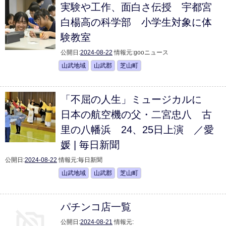
実験や工作、面白さ伝授 宇都宮
白楊高の科学部 小学生対象に体
験教室
公開日:
2024-08-22
情報元:
gooニュース
山武地域
山武郡
芝山町
「不屈の人生」ミュージカルに
日本の航空機の父・二宮忠八 古
里の八幡浜 24、25日上演 ／愛
媛 | 毎日新聞
公開日:
2024-08-22
情報元:
毎日新聞
山武地域
山武郡
芝山町
パチンコ店一覧
公開日:
2024-08-21
情報元: