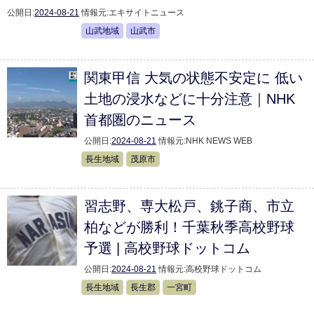
公開日:
2024-08-21
情報元:
エキサイトニュース
山武地域
山武市
関東甲信 大気の状態不安定に 低い
土地の浸水などに十分注意｜NHK
首都圏のニュース
公開日:
2024-08-21
情報元:
NHK NEWS WEB
長生地域
茂原市
習志野、専大松戸、銚子商、市立
柏などが勝利！千葉秋季高校野球
予選 | 高校野球ドットコム
公開日:
2024-08-21
情報元:
高校野球ドットコム
長生地域
長生郡
一宮町