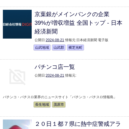
京葉銀がメインバンクの企業
39%が増収増益 全国トップ - 日本
経済新聞
公開日:
2024-08-21
情報元:
日本経済新聞 電子版
山武地域
山武郡
横芝光町
パチンコ店一覧
公開日:
2024-08-21
情報元:
パチンコ・パチスロ業界のニュースサイト「パチンコ・パチスロ情報島」
長生地域
茂原市
２０日１都７県に熱中症警戒アラ