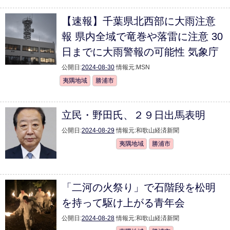
【速報】千葉県北西部に大雨注意
報 県内全域で竜巻や落雷に注意 30
日までに大雨警報の可能性 気象庁
公開日:
2024-08-30
情報元:
MSN
夷隅地域
勝浦市
立民・野田氏、２９日出馬表明
公開日:
2024-08-29
情報元:
和歌山経済新聞
夷隅地域
勝浦市
「二河の火祭り」で石階段を松明
を持って駆け上がる青年会
公開日:
2024-08-28
情報元:
和歌山経済新聞