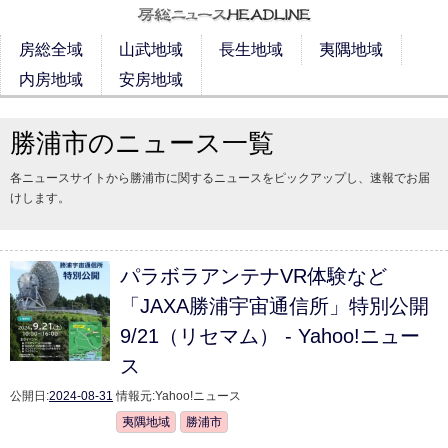
房総全域
山武地域
長生地域
夷隅地域
内房地域
安房地域
勝浦市のニュース一覧
各ニュースサイトから勝浦市に関するニュースをピックアップし、速報でお届
けします。
パラボラアンテナVR体験など
「JAXA勝浦宇宙通信所」特別公開
9/21（リセマム） - Yahoo!ニュー
ス
公開日:
2024-08-31
情報元:
Yahoo!ニュース
夷隅地域
勝浦市