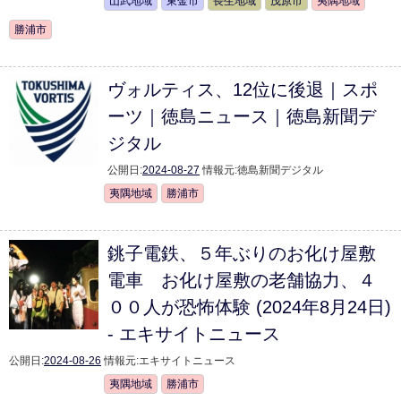
山武地域
東金市
長生地域
茂原市
夷隅地域
勝浦市
ヴォルティス、12位に後退｜スポ
ーツ｜徳島ニュース｜徳島新聞デ
ジタル
公開日:
2024-08-27
情報元:
徳島新聞デジタル
夷隅地域
勝浦市
銚子電鉄、５年ぶりのお化け屋敷
電車 お化け屋敷の老舗協力、４
００人が恐怖体験 (2024年8月24日)
- エキサイトニュース
公開日:
2024-08-26
情報元:
エキサイトニュース
夷隅地域
勝浦市