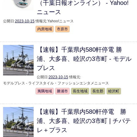
（千葉日報オンライン） - Yahoo!
ニュース
公開日:
2023-10-15
情報元:
Yahoo!ニュース
内房地域
市原市
【速報】千葉県内580軒停電 勝
浦、大多喜、睦沢の3市町 - モデル
プレス
公開日:
2023-10-15
情報元:
モデルプレス - ライフスタイル・ファッションエンタメニュース
夷隅地域
勝浦市
長生地域
長生郡
睦沢町
【速報】千葉県内580軒停電 勝
浦、大多喜、睦沢の3市町 | チバテ
レ＋プラス