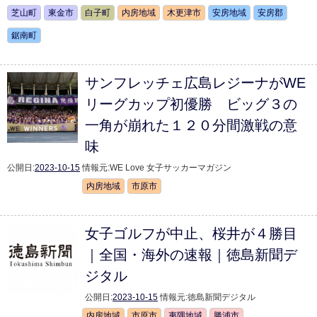
芝山町
東金市
白子町
内房地域
木更津市
安房地域
安房郡
鋸南町
サンフレッチェ広島レジーナがWE
リーグカップ初優勝 ビッグ３の
一角が崩れた１２０分間激戦の意
味
公開日:
2023-10-15
情報元:
WE Love 女子サッカーマガジン
内房地域
市原市
女子ゴルフが中止、桜井が４勝目
｜全国・海外の速報｜徳島新聞デ
ジタル
公開日:
2023-10-15
情報元:
徳島新聞デジタル
内房地域
市原市
夷隅地域
勝浦市