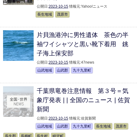
公開日:
2023-10-15
情報元:
Yahoo!ニュース
長生地域
茂原市
片貝漁港沖に男性遺体 茶色の半
袖ワイシャツと黒い靴下着用 銚
子海上保安部
公開日:
2023-10-15
情報元:
47news
山武地域
山武郡
九十九里町
千葉県竜巻注意情報 第３号＝気
象庁発表 | | 全国のニュース | 佐賀
新聞
公開日:
2023-10-15
情報元:
佐賀新聞
山武地域
山武郡
九十九里町
長生地域
茂原市
長生郡
長柄町
長生村
睦沢町