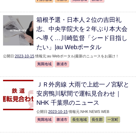
箱根予選・日本人２位の吉田礼
志、中央学院大を２年ぶり本大会
へ導く…川崎監督「シード目指し
たい」|au Webポータル
公開日:
2023-10-15
情報元:
au Webポータル|最新のニュースをお届け！
夷隅地域
勝浦市
ＪＲ外房線 大雨で上総一ノ宮駅と
安房鴨川駅間で運転見合わせ｜
NHK 千葉県のニュース
公開日:
2023-10-15
情報元:
NHK NEWS WEB
夷隅地域
勝浦市
長生地域
長生郡
一宮町