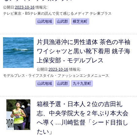
公開日:
2023-10-16
情報元:
テレビ東京・BSテレ東の読んで見て感じるメディア テレ東プラス
山武地域
山武郡
横芝光町
片貝漁港沖に男性遺体 茶色の半袖
ワイシャツと黒い靴下着用 銚子海
上保安部 - モデルプレス
公開日:
2023-10-16
情報元:
モデルプレス - ライフスタイル・ファッションエンタメニュース
山武地域
山武郡
九十九里町
箱根予選・日本人２位の吉田礼
志、中央学院大を２年ぶり本大会
へ導く…川崎監督「シード目指し
たい」