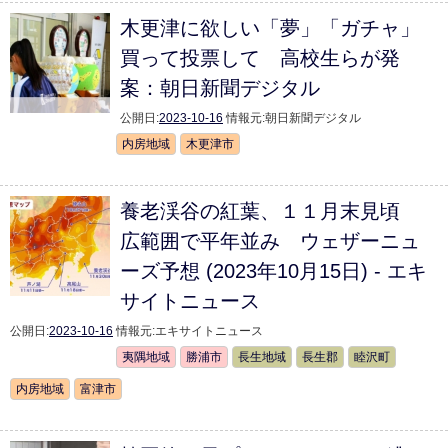
木更津に欲しい「夢」「ガチャ」
買って投票して 高校生らが発
案：朝日新聞デジタル
公開日:
2023-10-16
情報元:
朝日新聞デジタル
内房地域
木更津市
養老渓谷の紅葉、１１月末見頃
広範囲で平年並み ウェザーニュ
ーズ予想 (2023年10月15日) - エキ
サイトニュース
公開日:
2023-10-16
情報元:
エキサイトニュース
夷隅地域
勝浦市
長生地域
長生郡
睦沢町
内房地域
富津市