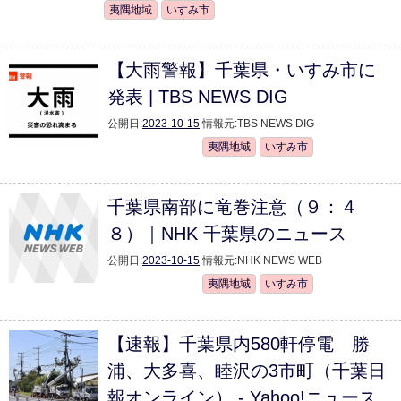
夷隅地域
いすみ市
【大雨警報】千葉県・いすみ市に
発表 | TBS NEWS DIG
公開日:
2023-10-15
情報元:
TBS NEWS DIG
夷隅地域
いすみ市
千葉県南部に竜巻注意（９：４
８）｜NHK 千葉県のニュース
公開日:
2023-10-15
情報元:
NHK NEWS WEB
夷隅地域
いすみ市
【速報】千葉県内580軒停電 勝
浦、大多喜、睦沢の3市町（千葉日
報オンライン） - Yahoo!ニュース