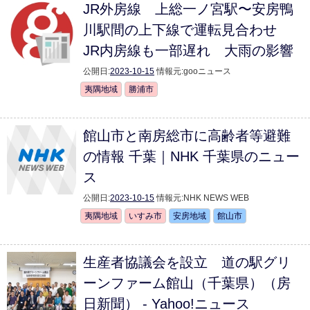
JR外房線 上総一ノ宮駅〜安房鴨
川駅間の上下線で運転見合わせ
JR内房線も一部遅れ 大雨の影響
公開日:
2023-10-15
情報元:
gooニュース
夷隅地域
勝浦市
館山市と南房総市に高齢者等避難
の情報 千葉｜NHK 千葉県のニュー
ス
公開日:
2023-10-15
情報元:
NHK NEWS WEB
夷隅地域
いすみ市
安房地域
館山市
生産者協議会を設立 道の駅グリ
ーンファーム館山（千葉県）（房
日新聞） - Yahoo!ニュース