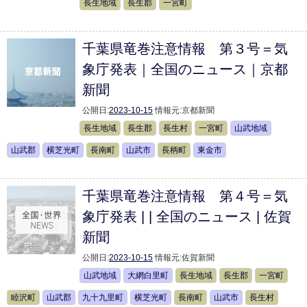
長生地域
長生郡
一宮町
千葉県竜巻注意情報 第３号＝気
象庁発表｜全国のニュース｜京都
新聞
公開日:
2023-10-15
情報元:
京都新聞
長生地域
長生郡
長生村
一宮町
山武地域
山武郡
横芝光町
長南町
山武市
長柄町
東金市
千葉県竜巻注意情報 第４号＝気
象庁発表 | | 全国のニュース | 佐賀
新聞
公開日:
2023-10-15
情報元:
佐賀新聞
山武地域
大網白里町
長生地域
長生郡
一宮町
睦沢町
山武郡
九十九里町
横芝光町
長南町
山武市
長生村