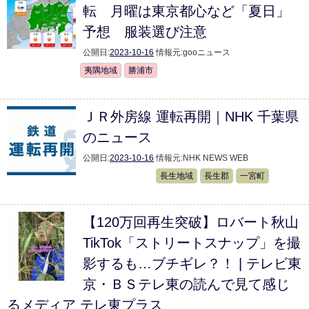
転 月曜は東京都心など「夏日」
予想 服装選び注意
公開日:
2023-10-16
情報元:
gooニュース
夷隅地域
勝浦市
ＪＲ外房線 運転再開｜NHK 千葉県
のニュース
公開日:
2023-10-16
情報元:
NHK NEWS WEB
長生地域
長生郡
一宮町
【120万回再生突破】ロバート秋山
TikTok「ストリートスナップ」を撮
影するも…ブチギレ？！ | テレビ東
京・ＢＳテレ東の読んで見て感じ
るメディア テレ東プラス