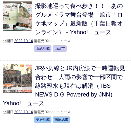
撮影地巡って食べ歩き！！ あの
グルメドラマ舞台登場 旭市「ロ
ケ地マップ」最新版（千葉日報オ
ンライン） - Yahoo!ニュース
公開日:
2023-10-16
情報元:
Yahoo!ニュース
山武地域
山武市
JR外房線とJR内房線で一時運転見
合わせ 大雨の影響で一部区間で
線路冠水も現在は解消（TBS
NEWS DIG Powered by JNN） -
Yahoo!ニュース
公開日:
2023-10-16
情報元:
Yahoo!ニュース
安房地域
南房総市