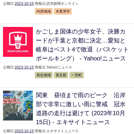
公開日:
2023-10-15
情報元:
読売新聞オンライン
内房地域
木更津市
かごしま国体の少年女子、決勝カ
ードが千葉と京都に決定…愛知と
岐阜はベスト4で敗退（バスケット
ボールキング） - Yahoo!ニュース
公開日:
2023-10-15
情報元:
Yahoo!ニュース
長生地域
長生郡
一宮町
関東 昼頃まで雨のピーク 沿岸
部で非常に激しい雨に警戒 冠水
道路の走行は避けて (2023年10月
15日) - エキサイトニュース
公開日:
2023-10-15
情報元:
エキサイトニュース