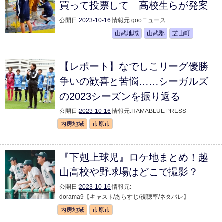
買って投票して 高校生らが発案
公開日:
2023-10-16
情報元:
gooニュース
山武地域
山武郡
芝山町
【レポート】なでしこリーグ優勝
争いの歓喜と苦悩……シーガルズ
の2023シーズンを振り返る
公開日:
2023-10-16
情報元:
HAMABLUE PRESS
内房地域
市原市
『下剋上球児』ロケ地まとめ！越
山高校や野球場はどこで撮影？
公開日:
2023-10-16
情報元:
dorama9【キャスト/あらすじ/視聴率/ネタバレ】
内房地域
市原市