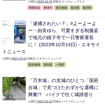
公開日:
2023-10-15
情報元:
チバテレ＋プラス
夷隅地域
勝浦市
長生地域
長生郡
睦沢町
「逮捕されたい？」#よーよーよ
ー・由良ゆら、可愛すぎる制服姿
で地元の銚子市で一日警察署長
に！ (2023年10月14日) - エキサイ
トニュース
公開日:
2023-10-15
情報元:
エキサイトニュース
長生地域
長生郡
一宮町
「万木城」の支城のひとつ「国府
台城」で見つけたわずかな遺構に
興奮!? バイクで往く城跡巡り
公開日:
2023-10-15
情報元:
バイクのニュース