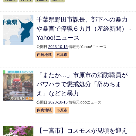
千葉県野田市課長、部下への暴力
や暴言で停職６カ月（産経新聞） -
Yahoo!ニュース
公開日:
2023-10-15
情報元:
Yahoo!ニュース
内房地域
君津市
「またか…」市原市の消防職員が
パワハラで懲戒処分「辞めちま
え」などと暴力
公開日:
2023-10-15
情報元:
gooニュース
内房地域
市原市
【一宮市】コスモスが見頃を迎え