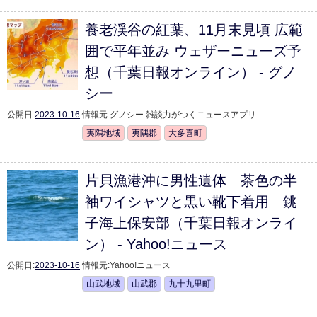
養老渓谷の紅葉、11月末見頃 広範
囲で平年並み ウェザーニューズ予
想（千葉日報オンライン） - グノ
シー
公開日:
2023-10-16
情報元:
グノシー 雑談力がつくニュースアプリ
夷隅地域
夷隅郡
大多喜町
片貝漁港沖に男性遺体 茶色の半
袖ワイシャツと黒い靴下着用 銚
子海上保安部（千葉日報オンライ
ン） - Yahoo!ニュース
公開日:
2023-10-16
情報元:
Yahoo!ニュース
山武地域
山武郡
九十九里町