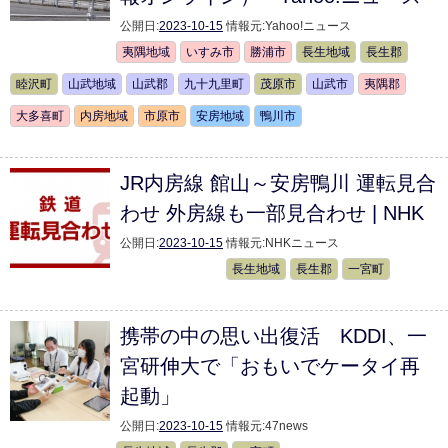
公開日:
2023-10-15
情報元:
Yahoo!ニュース
夷隅地域
いすみ市
勝浦市
長生地域
長生郡
睦沢町
山武地域
山武郡
九十九里町
茂原市
山武市
夷隅郡
大多喜町
内房地域
市原市
安房地域
鴨川市
JR内房線 館山～安房鴨川 運転見合
わせ 外房線も一部見合わせ | NHK
公開日:
2023-10-15
情報元:
NHKニュース
長生地域
長生郡
一宮町
携帯の中の思い出復活 KDDI、一
宮研伸大で「おもいでケータイ再
起動」
公開日:
2023-10-15
情報元:
47news