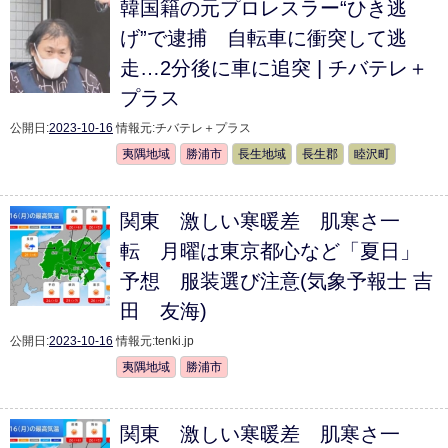
韓国籍の元プロレスラー“ひき逃
げ”で逮捕 自転車に衝突して逃
走…2分後に車に追突 | チバテレ＋
プラス
公開日:
2023-10-16
情報元:
チバテレ＋プラス
夷隅地域
勝浦市
長生地域
長生郡
睦沢町
関東 激しい寒暖差 肌寒さ一
転 月曜は東京都心など「夏日」
予想 服装選び注意(気象予報士 吉
田 友海)
公開日:
2023-10-16
情報元:
tenki.jp
夷隅地域
勝浦市
関東 激しい寒暖差 肌寒さ一