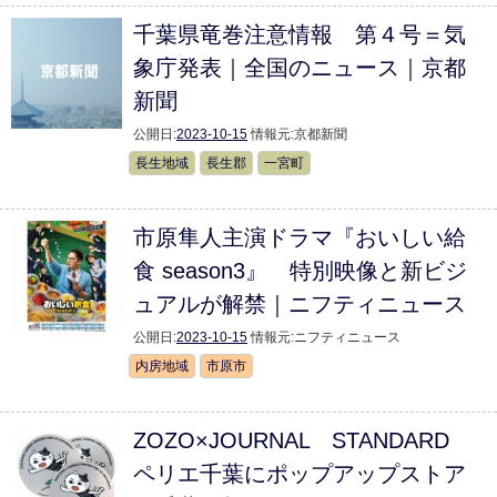
千葉県竜巻注意情報 第４号＝気
象庁発表｜全国のニュース｜京都
新聞
公開日:
2023-10-15
情報元:
京都新聞
長生地域
長生郡
一宮町
市原隼人主演ドラマ『おいしい給
食 season3』 特別映像と新ビジ
ュアルが解禁｜ニフティニュース
公開日:
2023-10-15
情報元:
ニフティニュース
内房地域
市原市
ZOZO×JOURNAL STANDARD
ペリエ千葉にポップアップストア