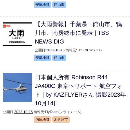
安房地域
館山市
【大雨警報】千葉県・館山市、鴨
川市、南房総市に発表 | TBS
NEWS DIG
公開日:
2023-10-15
情報元:
TBS NEWS DIG
安房地域
館山市
日本個人所有 Robinson R44
JA400C 東京ヘリポート 航空フォ
ト | by KAZFLYERさん 撮影2023年
10月14日
公開日:
2023-10-15
情報元:
FlyTeam(フライチーム)
内房地域
木更津市