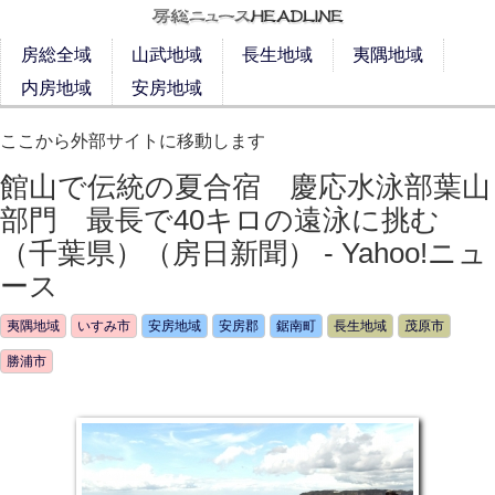
房総全域
山武地域
長生地域
夷隅地域
内房地域
安房地域
ここから外部サイトに移動します
館山で伝統の夏合宿 慶応水泳部葉山
部門 最長で40キロの遠泳に挑む
（千葉県）（房日新聞） - Yahoo!ニュ
ース
夷隅地域
いすみ市
安房地域
安房郡
鋸南町
長生地域
茂原市
勝浦市