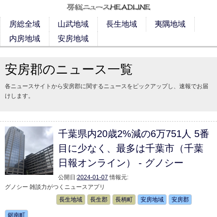
房総全域
山武地域
長生地域
夷隅地域
内房地域
安房地域
安房郡のニュース一覧
各ニュースサイトから安房郡に関するニュースをピックアップし、速報でお届
けします。
千葉県内20歳2%減の6万751人 5番
目に少なく、最多は千葉市（千葉
日報オンライン） - グノシー
公開日:
2024-01-07
情報元:
グノシー 雑談力がつくニュースアプリ
長生地域
長生郡
長柄町
安房地域
安房郡
鋸南町