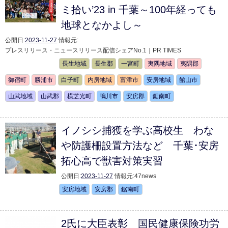
ミ拾い’23 in 千葉～100年経っても
地球となかよし～
公開日:
2023-11-27
情報元:
プレスリリース・ニュースリリース配信シェアNo.1｜PR TIMES
長生地域
長生郡
一宮町
夷隅地域
夷隅郡
御宿町
勝浦市
白子町
内房地域
富津市
安房地域
館山市
山武地域
山武郡
横芝光町
鴨川市
安房郡
鋸南町
イノシシ捕獲を学ぶ高校生 わな
や防護柵設置方法など 千葉･安房
拓心高で獣害対策実習
公開日:
2023-11-27
情報元:
47news
安房地域
安房郡
鋸南町
2氏に大臣表彰 国民健康保険功労