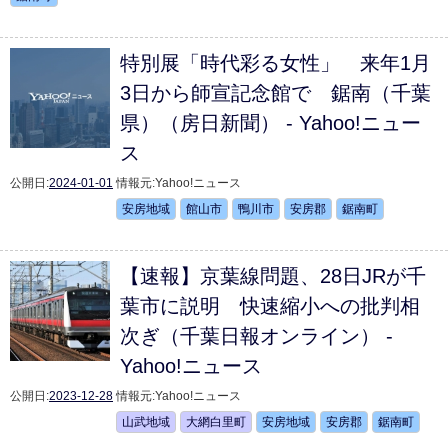
特別展「時代彩る女性」 来年1月
3日から師宣記念館で 鋸南（千葉
県）（房日新聞） - Yahoo!ニュー
ス
公開日:
2024-01-01
情報元:
Yahoo!ニュース
安房地域
館山市
鴨川市
安房郡
鋸南町
【速報】京葉線問題、28日JRが千
葉市に説明 快速縮小への批判相
次ぎ（千葉日報オンライン） -
Yahoo!ニュース
公開日:
2023-12-28
情報元:
Yahoo!ニュース
山武地域
大網白里町
安房地域
安房郡
鋸南町