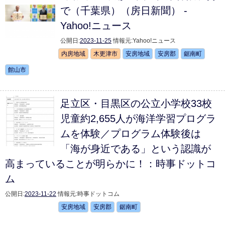
で（千葉県）（房日新聞） -
Yahoo!ニュース
公開日:
2023-11-25
情報元:
Yahoo!ニュース
内房地域
木更津市
安房地域
安房郡
鋸南町
館山市
足立区・目黒区の公立小学校33校
児童約2,655人が海洋学習プログラ
ムを体験／プログラム体験後は
「海が身近である」という認識が
高まっていることが明らかに！：時事ドットコ
ム
公開日:
2023-11-22
情報元:
時事ドットコム
安房地域
安房郡
鋸南町