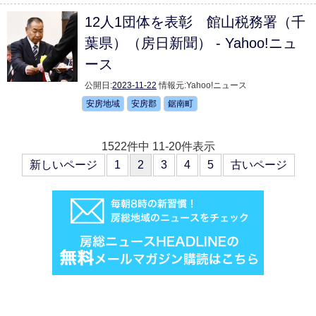
12人1団体を表彰 館山税務署（千
葉県）（房日新聞） - Yahoo!ニュ
ース
公開日:
2023-11-22
情報元:
Yahoo!ニュース
安房地域
安房郡
鋸南町
1522件中 11-20件表示
新しいページ
1
2
3
4
5
古いページ