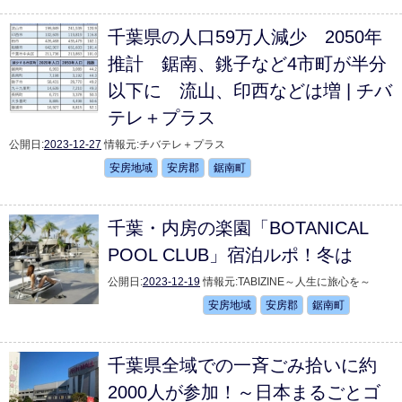
千葉県の人口59万人減少 2050年
推計 鋸南、銚子など4市町が半分
以下に 流山、印西などは増 | チバ
テレ＋プラス
公開日:
2023-12-27
情報元:
チバテレ＋プラス
安房地域
安房郡
鋸南町
千葉・内房の楽園「BOTANICAL
POOL CLUB」宿泊ルポ！冬は
公開日:
2023-12-19
情報元:
TABIZINE～人生に旅心を～
安房地域
安房郡
鋸南町
千葉県全域での一斉ごみ拾いに約
2000人が参加！～日本まるごとゴ