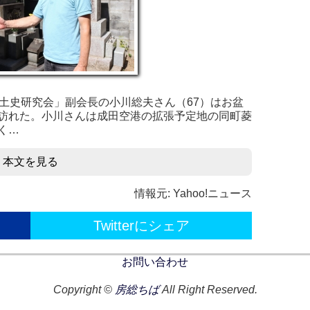
土史研究会」副会長の小川総夫さん（67）はお盆
訪れた。小川さんは成田空港の拡張予定地の同町菱
く…
本文を見る
情報元: Yahoo!ニュース
Twitterにシェア
お問い合わせ
Copyright ©
房総ちば
All Right Reserved.