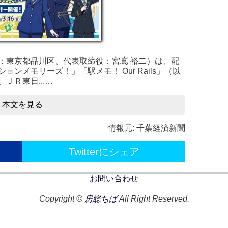
：東京都品川区、代表取締役：宮嶌 裕二）は、配
ンメモリーズ！」「駅メモ！ Our Rails」（以
ＪＲ東日...…
本文を見る
情報元: 千葉経済新聞
Twitterにシェア
お問い合わせ
Copyright ©
房総ちば
All Right Reserved.