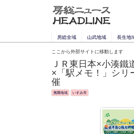
房総全域
山武地域
長生地
ここから外部サイトに移動します
ＪＲ東日本×小湊鐵
×「駅メモ！」シリ
催
夷隅地域
いすみ市