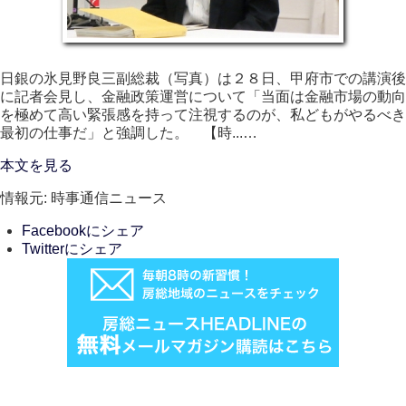
日銀の氷見野良三副総裁（写真）は２８日、甲府市での講演後
に記者会見し、金融政策運営について「当面は金融市場の動向
を極めて高い緊張感を持って注視するのが、私どもがやるべき
最初の仕事だ」と強調した。 【時...…
本文を見る
情報元: 時事通信ニュース
Facebookにシェア
Twitterにシェア