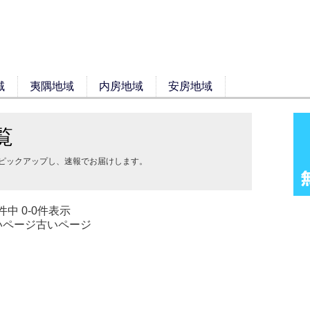
域
夷隅地域
内房地域
安房地域
覧
をピックアップし、速報でお届けします。
件中 0-0件表示
いページ
古いページ